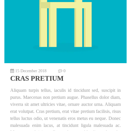
15 December 2018
0
CRAS PRETIUM
Aliquam turpis tellus, iaculis id tincidunt sed, suscipit in
purus. Maecenas non pretium augue. Phasellus dolor diam,
viverra sit amet ultricies vitae, ornare auctor urna. Aliquam
erat volutpat. Cras pretium, erat vitae pretium facilisis, risus
tellus luctus odio, ut venenatis eros metus eu neque. Donec
malesuada enim lacus, at tincidunt ligula malesuada ac.