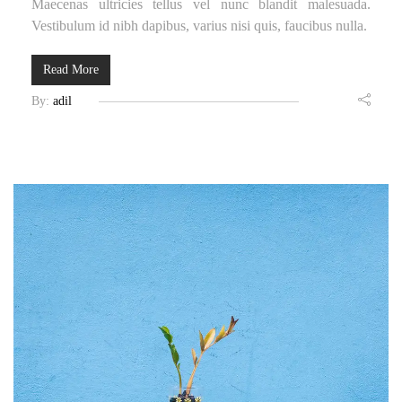
Maecenas ultricies tellus vel nunc blandit malesuada.
Vestibulum id nibh dapibus, varius nisi quis, faucibus nulla.
Read More
By:
adil