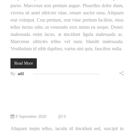
purus. Maecenas non pretium augue. Phasellus dolor diam,
viverra sit amet ultricies vitae, ornare auctor urna. Aliquam
erat volutpat. Cras pretium, erat vitae pretium facilisis, risus
tellus luctus odio, ut venenatis eros metus eu neque. Donec
malesuada enim lacus, at tincidunt ligula malesuada ac.
Maecenas ultricies tellus vel nunc blandit malesuada.
Vestibulum id nibh dapibus, varius nisi quis, faucibus nulla.
Read More
By:
adil
8 September 2020
0
Aliquam turpis tellus, iaculis id tincidunt sed, suscipit in