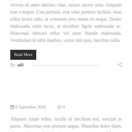
viverra sit amet ultricies vitae, ornare auctor urna. Aliquam
erat volutpat. Cras pretium, erat vitae pretium facilisis, risus
tellus luctus odio, ut venenatis eros metus eu neque. Donec
malesuada enim lacus, at tincidunt ligula malesuada ac.
Maecenas ultricies tellus vel nunc blandit malesuada.
Vestibulum id nibh dapibus, varius nisi quis, faucibus nulla.
Read More
By:
adil
8 September 2020
0
Aliquam turpis tellus, iaculis id tincidunt sed, suscipit in
purus. Maecenas non pretium augue. Phasellus dolor diam,