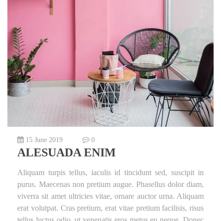
15 June 2019
0
ALESUADA ENIM
Aliquam turpis tellus, iaculis id tincidunt sed, suscipit in
purus. Maecenas non pretium augue. Phasellus dolor diam,
viverra sit amet ultricies vitae, ornare auctor urna. Aliquam
erat volutpat. Cras pretium, erat vitae pretium facilisis, risus
tellus luctus odio, ut venenatis eros metus eu neque. Donec