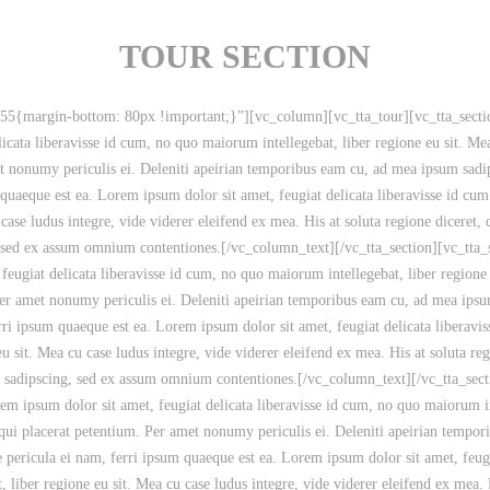
TOUR SECTION
{margin-bottom: 80px !important;}”][vc_column][vc_tta_tour][vc_tta_secti
ata liberavisse id cum, no quo maiorum intellegebat, liber regione eu sit. Mea 
met nonumy periculis ei. Deleniti apeirian temporibus eam cu, ad mea ipsum sad
 quaeque est ea. Lorem ipsum dolor sit amet, feugiat delicata liberavisse id cum
ase ludus integre, vide viderer eleifend ex mea. His at soluta regione diceret,
, sed ex assum omnium contentiones.[/vc_column_text][/vc_tta_section][vc_tt
giat delicata liberavisse id cum, no quo maiorum intellegebat, liber regione e
. Per amet nonumy periculis ei. Deleniti apeirian temporibus eam cu, ad mea ip
erri ipsum quaeque est ea. Lorem ipsum dolor sit amet, feugiat delicata liberavi
eu sit. Mea cu case ludus integre, vide viderer eleifend ex mea. His at soluta r
m sadipscing, sed ex assum omnium contentiones.[/vc_column_text][/vc_tta_sect
sum dolor sit amet, feugiat delicata liberavisse id cum, no quo maiorum intel
 atqui placerat petentium. Per amet nonumy periculis ei. Deleniti apeirian tem
ae pericula ei nam, ferri ipsum quaeque est ea. Lorem ipsum dolor sit amet, feug
 liber regione eu sit. Mea cu case ludus integre, vide viderer eleifend ex mea. 