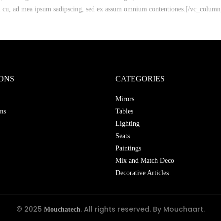
m cu, ad mea ipsum sadipscing, sed ex assum omnium contentiones.[/vc_column_
ONS
CATEGORIES
Mirors
ns
Tables
Lighting
Seats
Paintings
Mix and Match Deco
Decorative Articles
© 2025
. All rights reserved. By Mouchaart.
Mouchatech