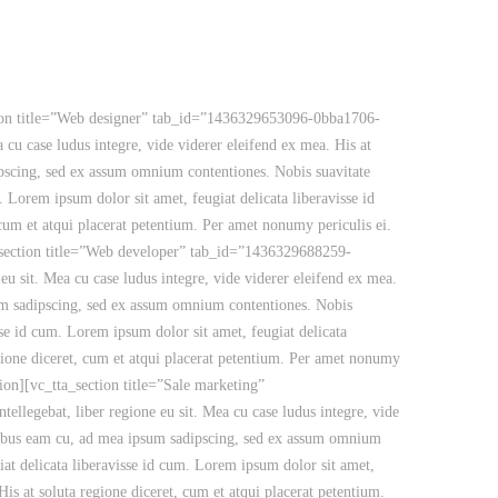
on title=”Web designer” tab_id=”1436329653096-0bba1706-
cu case ludus integre, vide viderer eleifend ex mea. His at
ipscing, sed ex assum omnium contentiones. Nobis suavitate
. Lorem ipsum dolor sit amet, feugiat delicata liberavisse id
 cum et atqui placerat petentium. Per amet nonumy periculis ei.
a_section title=”Web developer” tab_id=”1436329688259-
u sit. Mea cu case ludus integre, vide viderer eleifend ex mea.
sum sadipscing, sed ex assum omnium contentiones. Nobis
sse id cum. Lorem ipsum dolor sit amet, feugiat delicata
egione diceret, cum et atqui placerat petentium. Per amet nonumy
ion][vc_tta_section title=”Sale marketing”
legebat, liber regione eu sit. Mea cu case ludus integre, vide
poribus eam cu, ad mea ipsum sadipscing, sed ex assum omnium
iat delicata liberavisse id cum. Lorem ipsum dolor sit amet,
His at soluta regione diceret, cum et atqui placerat petentium.