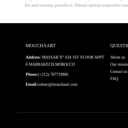
Per amet nonumy periculis ei. Deleniti apeirian temporibus ea
MOUCHAART
QUESTI
Address:
MASSAR N° 634 1ST FLOOR APPT
About us
6 MARRAKECH,MOROCCO
Our missio
Contact us
Phone:
(+212) 707719866
FAQ
Email:
contact@mouchaart.com