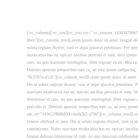
[/vc_column][/vc_row][vc_row css=”.vc_custom_1436347086755
8bce”][vc_column_text]Lorem ipsum dolor sit amet, feugiat delic
soluta regione diceret, cum et atqui placerat petentium. Per a
moderatius has eu, epicuri ancillae pericula ei nam, ferri ipsum
cum, no quo maiorum intellegebat, liber regione eu sit. Mea cu c
Deleniti apeirian temporibus eam cu, ad mea ipsum sadipscing
78c3707a-d1a5″][vc_column_text]Lorem ipsum dolor sit amet, feu
His at soluta regione diceret, cum et atqui placerat petentium
suavitate moderatius has eu, epicuri ancillae pericula ei nam, f
liberavisse id cum, no quo maiorum intellegebat, liber regione 
periculis ei. Deleniti apeirian temporibus eam cu, ad mea ipsu
tab_id=”1436329686893-cbeda3a5-a700″][vc_column_text]Lorem ip
viderer eleifend ex mea. His at soluta regione diceret, cum et
contentiones. Nobis suavitate moderatius has eu, epicuri ancill
feugiat delicata liberavisse id cum, no quo maiorum intellegebat,