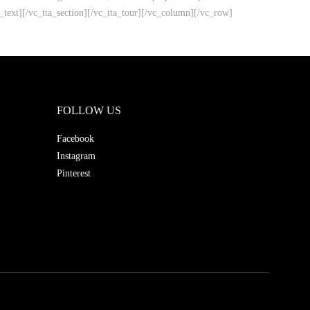
text][/vc_tta_section][/vc_tta_tour][/vc_column][/vc_row]
FOLLOW US
Facebook
Instagram
Pinterest