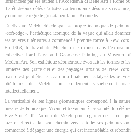
influencées par ses études à l’Accademia di Belle Arti à Rome où
il a étudié aux côtés d’artistes contemporains désormais reconnus,
y compris le regretté grec-italien Jannis Kounellis.
Tandis que Melehi développait sa propre technique de peinture
«soft-edge», l’esthétique iconique de la vague qui allait dominer
ses œuvres ultérieures a commencé à prendre forme à New York.
En 1963, le travail de Melehi a été exposé dans l’exposition
collective Hard Edge and Geometric Painting au Museum of
Modern Art. Son esthétique géométrique évoquait les formes et les
lumières des gratte-ciel et des paysages urbains de New York,
mais c’est peut-être le jazz qui a finalement catalysé les œuvres
ultérieures de Melehi, non seulement visuellement mais
intellectuellement.
La verticalité de ses lignes géométriques correspond à la nature
linéaire de la musique. Vivant et travaillant à proximité du célèbre
Five Spot Café, l’amour de Melehi pour regarder de la musique
jazz en direct a fait son chemin vers la toile: ses peintures ont
commencé à dégager une énergie qui est incontrôlable et rebondit