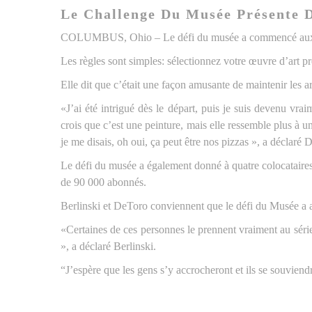
Le Challenge Du Musée Présente 
COLUMBUS, Ohio – Le défi du musée a commencé aux Pa
Les règles sont simples: sélectionnez votre œuvre d’art pré
Elle dit que c’était une façon amusante de maintenir les ar
«J’ai été intrigué dès le départ, puis je suis devenu vr
crois que c’est une peinture, mais elle ressemble plus à un
je me disais, oh oui, ça peut être nos pizzas », a déclaré 
Le défi du musée a également donné à quatre colocataires
de 90 000 abonnés.
Berlinski et DeToro conviennent que le défi du Musée a aid
«Certaines de ces personnes le prennent vraiment au sérieu
», a déclaré Berlinski.
“J’espère que les gens s’y accrocheront et ils se souvien