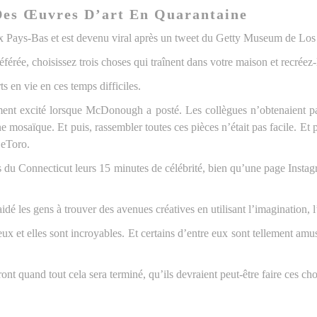
Des Œuvres D’art En Quarantaine
ys-Bas et est devenu viral après un tweet du Getty Museum de Los
férée, choisissez trois choses qui traînent dans votre maison et recréez-
ts en vie en ces temps difficiles.
aiment excité lorsque McDonough a posté. Les collègues n’obtenaient p
e mosaïque. Et puis, rassembler toutes ces pièces n’était pas facile. Et p
DeToro.
 du Connecticut leurs 15 minutes de célébrité, bien qu’une page Instag
é les gens à trouver des avenues créatives en utilisant l’imagination, 
x et elles sont incroyables. Et certains d’entre eux sont tellement amu
dront quand tout cela sera terminé, qu’ils devraient peut-être faire ces