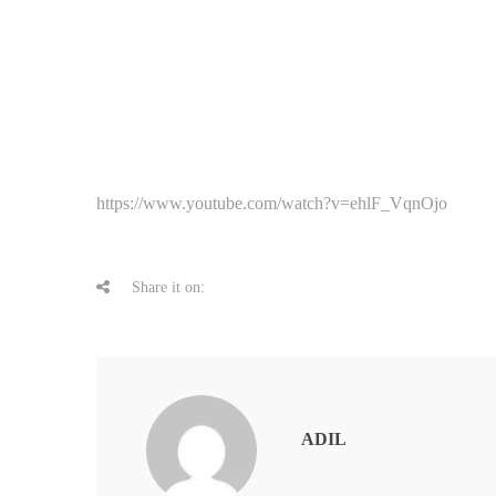
https://www.youtube.com/watch?v=ehlF_VqnOjo
Share it on:
ADIL