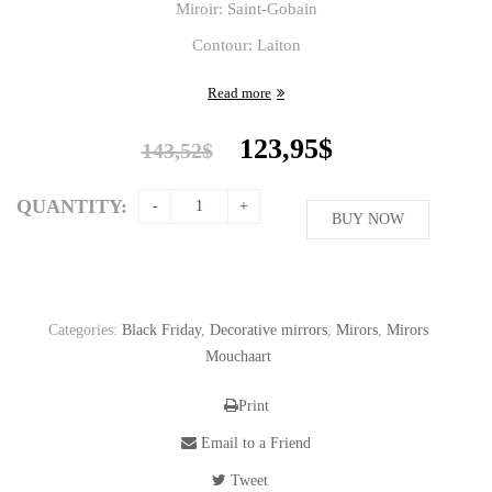
Miroir: Saint-Gobain
Contour: Laiton
Read more
Original
Current
123,95
$
143,52
$
price
price
was:
is:
QUANTITY:
143,52$.
BUY NOW
123,95$.
Categories:
Black Friday
,
Decorative mirrors
,
Mirors
,
Mirors
Mouchaart
Print
Email to a Friend
Tweet