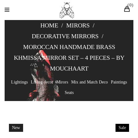
0
HOME
/
MIRORS
/
DECORATIVE MIRRORS
/
MOROCCAN HANDMADE BRASS
KHMISSA MIRROR SET – 4 PIECES – BY
MOUCHAART
Lightings
Living decor
Mirors
Mix and Match Deco
Paintings
Seats
New
Sale