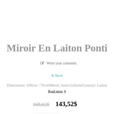
Miroir En Laiton Ponti
Write your comment
In Stock
Dimension: 100cm / 70cm
Miroir: Saint-Gobain
Contour: Laiton
Read more
Original
Current
143,52
$
169,62
$
price
price