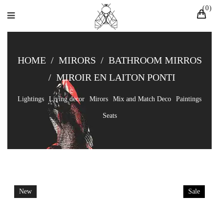
0
HOME
/
MIRORS
/
BATHROOM MIRROS
/
MIROIR EN LAITON PONTI
Lightings
Living decor
Mirors
Mix and Match Deco
Paintings
Seats
New
Sale