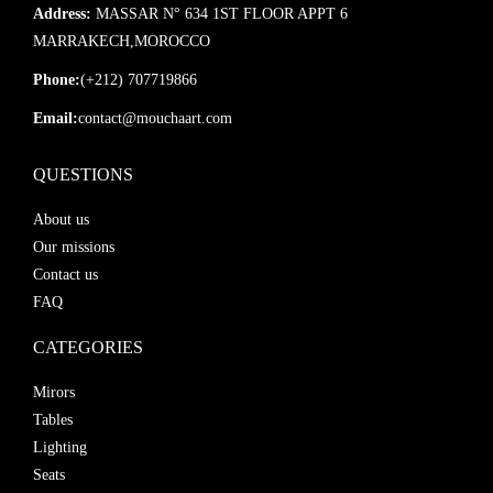
Address:
MASSAR N° 634 1ST FLOOR APPT 6
à 10 jours ouvrables dans le monde entier. Parfois même plus
MARRAKECH,MOROCCO
court.
Phone:
(+212) 707719866
Nous emballons des miroirs incroyablement sécurisés, des
panneaux en carton, des boîtes sécurisées et tout! Nous avons
Email:
contact@mouchaart.com
également une garantie de produit, ce qui signifie que si votre
produit est endommagé, nous en envoyons immédiatement un
QUESTIONS
nouveau, un remplacement.
About us
Our missions
Contact us
FAQ
CATEGORIES
Mirors
Tables
Lighting
Seats