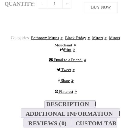
was:
is:
QUANTITY:
169,62$.
BUY NOW
143,52$.
Categories:
Bathroom Mirros
,
Black Friday
,
Mirors
,
Mirors
Mouchaart
Print
Email to a Friend
Tweet
Share
Pinterest
DESCRIPTION
ADDITIONAL INFORMATION
REVIEWS (0)
CUSTOM TAB