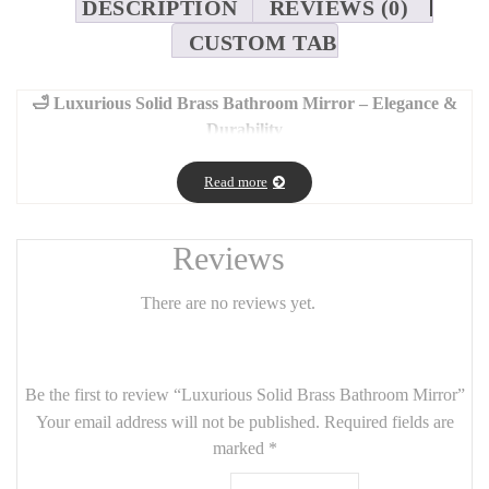
DESCRIPTION
REVIEWS (0)
CUSTOM TAB
🛁 Luxurious Solid Brass Bathroom Mirror – Elegance &
Durability
Bring a touch of prestige to your bathroom with this high-end
Read more
mirror crafted from solid brass. Its sleek design and polished,
brushed, or matte black finish reflect a sophisticated style while
ensuring exceptional resistance to moisture.
Reviews
💎
Features:
There are no reviews yet.
Solid brass frame – a noble, rustproof material
Premium finish options: polished gold, brushed brass, or matte
black
Be the first to review “Luxurious Solid Brass Bathroom Mirror”
Moisture-resistant, perfect for bathroom use
Your email address will not be published.
Required fields are
marked
*
Minimalist and luxurious design that complements any decor –
from modern to classic or 5-star hotel style