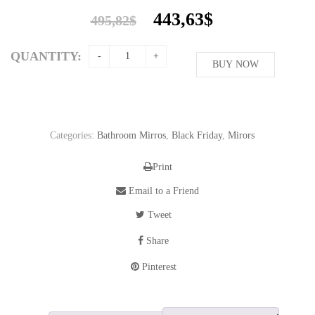
Original
Current
443,63
$
495,82
$
price
price
was:
is:
QUANTITY:
495,82$.
BUY NOW
443,63$.
Categories:
Bathroom Mirros
,
Black Friday
,
Mirors
Print
Email to a Friend
Tweet
Share
Pinterest