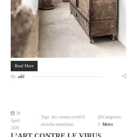
Read More
By:
adil
20
Tags:
Art
corona
covid19
Categories:
April
moucha
mouchaart
0
Metro
2020
L’ART CONTRE LE VIRUS