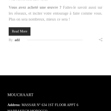
Vous avez acheté une œuvre ?
Faites-le savoir aussi sur
les réseaux, et inciter votre entourage à faire comme vous.
Plus on sera nombreux, mieux ce sera !
Read More
By:
adil
MOUCHAART
Address:
MASSAR N° 634 1ST FLOOR APPT 6