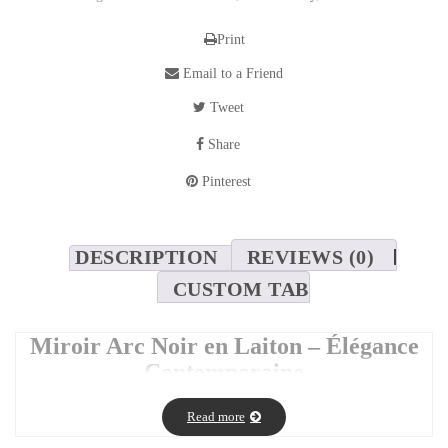
Print
Email to a Friend
Tweet
Share
Pinterest
DESCRIPTION
REVIEWS (0)
CUSTOM TAB
Miroir Arc Noir en Laiton – Élégance
Contemporaine
Dimensions disponibles :
100 x 60 cm
Read more
Matériau :
Cadre en Laiton oxyde noir mat
Style :
Moderne, minimaliste