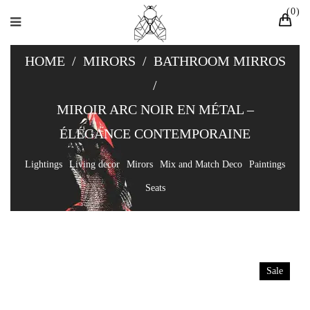
0
HOME
/
MIRORS
/
BATHROOM MIRROS
/
MIROIR ARC NOIR EN MÉTAL –
ÉLÉGANCE CONTEMPORAINE
Lightings
Living decor
Mirors
Mix and Match Deco
Paintings
Seats
Sale