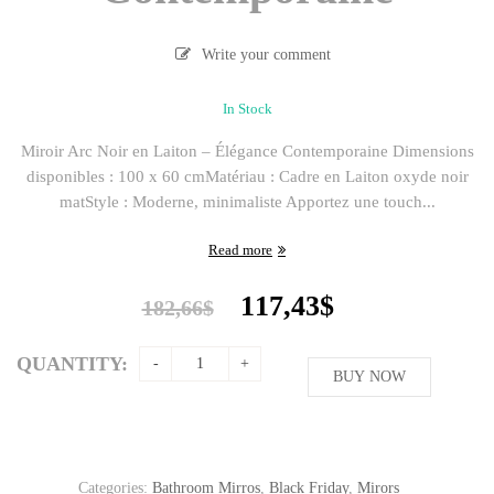
Write your comment
In Stock
Miroir Arc Noir en Laiton – Élégance Contemporaine Dimensions
disponibles : 100 x 60 cmMatériau : Cadre en Laiton oxyde noir
matStyle : Moderne, minimaliste Apportez une touch...
Read more
Original
Current
117,43
$
182,66
$
price
price
was:
is:
QUANTITY:
182,66$.
BUY NOW
117,43$.
Categories:
Bathroom Mirros
,
Black Friday
,
Mirors