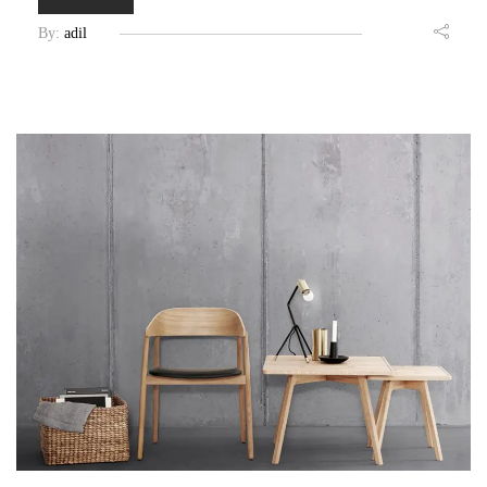
By:
adil