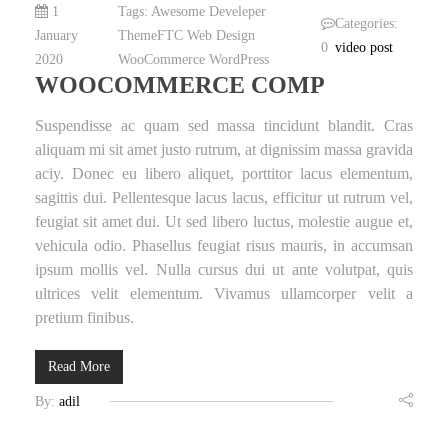
1
Tags:
Awesome
Develeper
Categories:
January
ThemeFTC
Web Design
0
video post
2020
WooCommerce
WordPress
WOOCOMMERCE COMP
Suspendisse ac quam sed massa tincidunt blandit. Cras
aliquam mi sit amet justo rutrum, at dignissim massa gravida
aciy. Donec eu libero aliquet, porttitor lacus elementum,
sagittis dui. Pellentesque lacus lacus, efficitur ut rutrum vel,
feugiat sit amet dui. Ut sed libero luctus, molestie augue et,
vehicula odio. Phasellus feugiat risus mauris, in accumsan
ipsum mollis vel. Nulla cursus dui ut ante volutpat, quis
ultrices velit elementum. Vivamus ullamcorper velit a
pretium finibus.
Read More
By:
adil