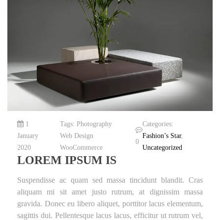
1
Tags:
Photography
Categories:
January
Web Design
Fashion’s Star
,
0
2020
WooCommerce
Uncategorized
LOREM IPSUM IS
Suspendisse ac quam sed massa tincidunt blandit. Cras
aliquam mi sit amet justo rutrum, at dignissim massa
gravida. Donec eu libero aliquet, porttitor lacus elementum,
sagittis dui. Pellentesque lacus lacus, efficitur ut rutrum vel,